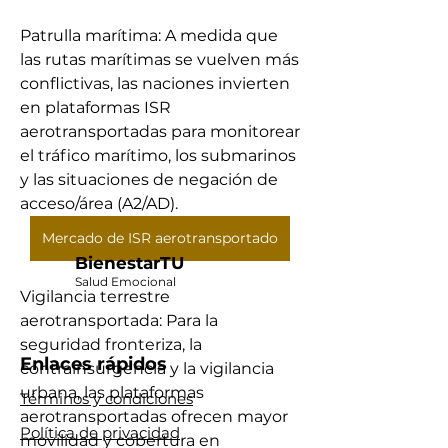
Patrulla marítima: A medida que 
las rutas marítimas se vuelven más 
conflictivas, las naciones invierten 
en plataformas ISR 
aerotransportadas para monitorear 
el tráfico marítimo, los submarinos 
y las situaciones de negación de 
acceso/área (A2/AD).
Mercado de ISR aerotransportado
BienestarTU
Salud Emocional
Vigilancia terrestre 
aerotransportada: Para la 
seguridad fronteriza, la 
Enlaces rápidos
contrainsurgencia y la vigilancia 
urbana, las plataformas 
Términos y condiciones
aerotransportadas ofrecen mayor 
Política de privacidad
movilidad y cobertura en 