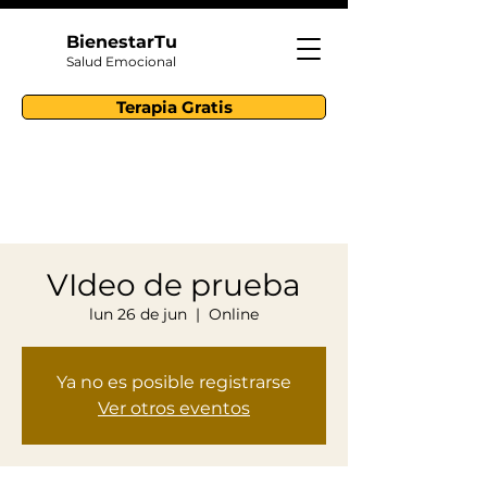
BienestarTu
Salud Emocional
Terapia Gratis
VIdeo de prueba
lun 26 de jun
  |  
Online
Ya no es posible registrarse
Ver otros eventos