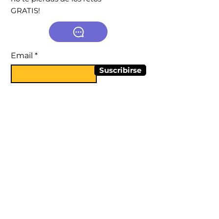
GRATIS!
Email
Suscribirse
Redes Sociales
LinkedI
Instagra
YouTub
n
m
e
Enlaces
Cursos
Empresas