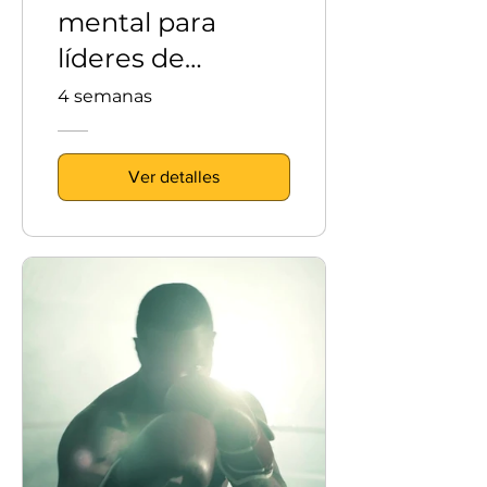
mental para
líderes de
Imagine Apps
4 semanas
Ver detalles