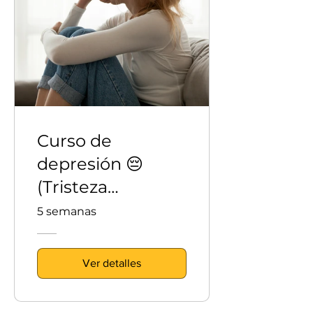
Curso de
depresión 😔
(Tristeza
profunda)
5 semanas
Ver detalles