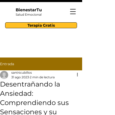
BienestarTu
Salud Emocional
Terapia Gratis
Entrada
sant4cubillos
31 ago 2023
2 min de lectura
Desentrañando la
Ansiedad:
Comprendiendo sus
Sensaciones y su